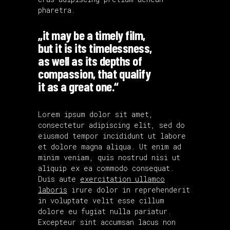
pharetra.
„it may be a timely film,
but it is its timelessness,
as well as its depths of
compassion, that qualify
it as a great one.“
Lorem ipsum dolor sit amet,
consectetur adipiscing elit, sed do
eiusmod tempor incididunt ut labore
et dolore magna aliqua. Ut enim ad
minim veniam, quis nostrud nisi ut
aliquip ex ea commodo consequat.
Duis aute
exercitation ullamco
laboris
irure dolor in reprehenderit
in voluptate velit esse cillum
dolore eu fugiat nulla pariatur.
Excepteur sint accumsan lacus non