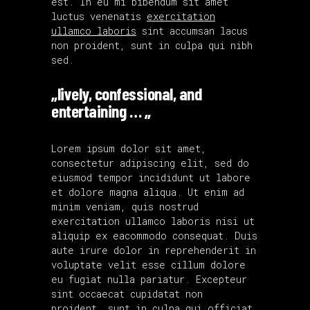
est. In eu mi bibendum sit amet
luctus venenatis
exercitation
ullamco laboris
sint accumsan lacus
non proident, sunt in culpa qui nibh
sed.
„lively, confessional, and
entertaining … „
Lorem ipsum dolor sit amet,
consectetur adipiscing elit, sed do
eiusmod tempor incididunt ut labore
et dolore magna aliqua. Ut enim ad
minim veniam, quis nostrud
exercitation ullamco laboris nisi ut
aliquip ex eacommodo consequat. Duis
aute irure dolor in reprehenderit in
voluptate velit esse cillum dolore
eu fugiat nulla pariatur. Excepteur
sint occaecat cupidatat non
proident, sunt in culpa qui officiat.